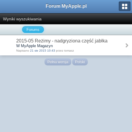
Forum MyApple.pl
Wyniki wyszukiwania
Forums
2015-05 Reżimy - nadgryziona część jabłka
W MyApple Magazyn
Napisano
21 sie 2015 10:43
przez tomasz
Pełna wersja
Polski