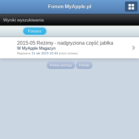
Forum MyApple.pl
Wyniki wyszukiwania
Forums
2015-05 Reżimy - nadgryziona część jabłka
W MyApple Magazyn
Napisano
21 sie 2015 10:43
przez tomasz
Pełna wersja
Polski