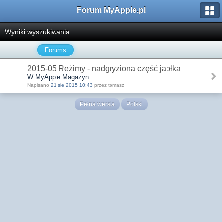
Forum MyApple.pl
Wyniki wyszukiwania
Forums
2015-05 Reżimy - nadgryziona część jabłka
W MyApple Magazyn
Napisano
21 sie 2015 10:43
przez tomasz
Pełna wersja
Polski