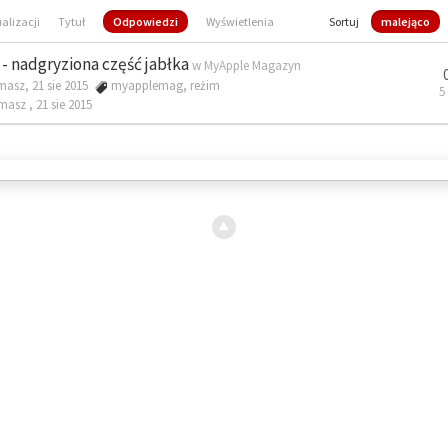
ualizacji
Tytuł
Odpowiedzi
Wyświetlenia
Sortuj
malejąco
- nadgryziona część jabłka
w
MyApple Magazyn
masz, 21 sie 2015
myapplemag
,
reżim
5
omasz ,
21 sie 2015