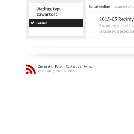
Sortuj według
ostatniej akt
Według typu
zawartości
2015-05 Reżimy 
Forums
Rozpoczęty przez to
Ostatni post przez t
Zmień styl
Polski
Contact Us
Pomoc
IPB3 Skin By Tom Christian.