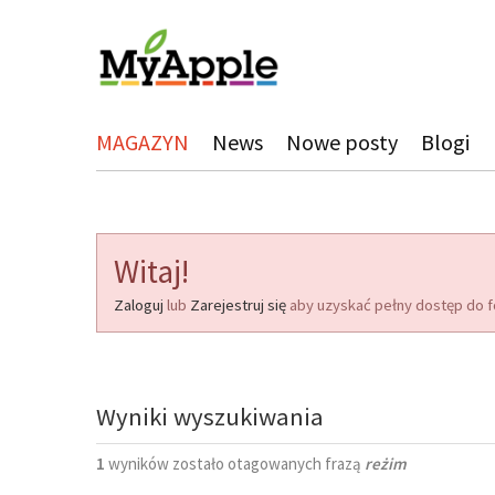
MAGAZYN
News
Nowe posty
Blogi
Witaj!
Zaloguj
lub
Zarejestruj się
aby uzyskać pełny dostęp do f
Wyniki wyszukiwania
1
wyników zostało otagowanych frazą
reżim