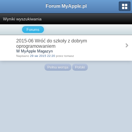
Forum MyApple.pl
Wyniki wyszukiwania
Forums
2015-06 Wróć do szkoły z dobrym
oprogramowaniem
W MyApple Magazyn
Napisano
29 sie 2015 22:20
przez tomasz
Pełna wersja
Polski