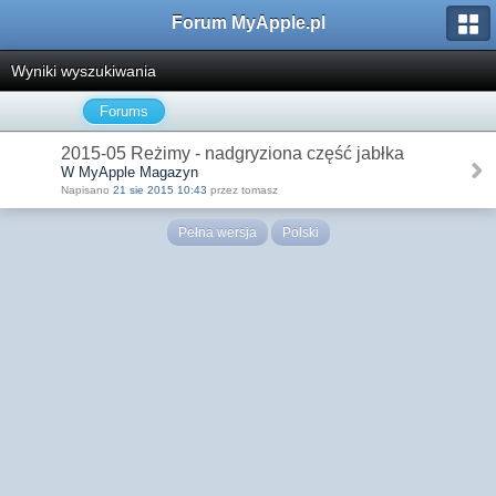
Forum MyApple.pl
Wyniki wyszukiwania
Forums
2015-05 Reżimy - nadgryziona część jabłka
W MyApple Magazyn
Napisano
21 sie 2015 10:43
przez tomasz
Pełna wersja
Polski