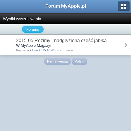
Forum MyApple.pl
Wyniki wyszukiwania
Forums
2015-05 Reżimy - nadgryziona część jabłka
W MyApple Magazyn
Napisano
21 sie 2015 10:43
przez tomasz
Pełna wersja
Polski