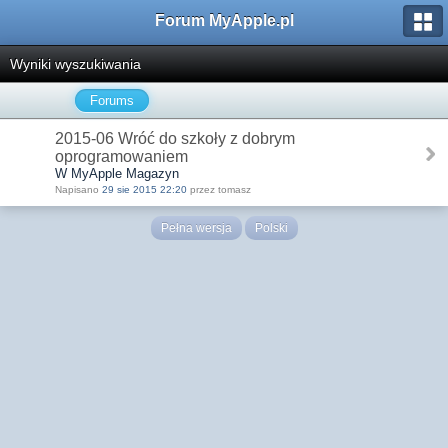
Forum MyApple.pl
Wyniki wyszukiwania
Forums
2015-06 Wróć do szkoły z dobrym
oprogramowaniem
W MyApple Magazyn
Napisano
29 sie 2015 22:20
przez tomasz
Pełna wersja
Polski