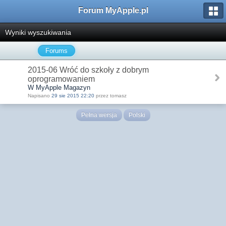
Forum MyApple.pl
Wyniki wyszukiwania
Forums
2015-06 Wróć do szkoły z dobrym
oprogramowaniem
W MyApple Magazyn
Napisano
29 sie 2015 22:20
przez tomasz
Pełna wersja
Polski