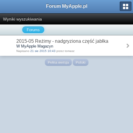
Forum MyApple.pl
Wyniki wyszukiwania
Forums
2015-05 Reżimy - nadgryziona część jabłka
W MyApple Magazyn
Napisano
21 sie 2015 10:43
przez tomasz
Pełna wersja
Polski