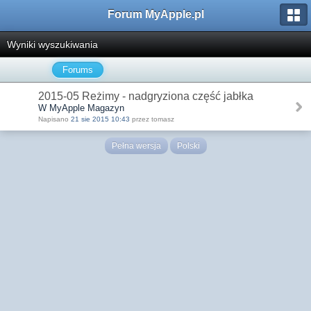
Forum MyApple.pl
Wyniki wyszukiwania
Forums
2015-05 Reżimy - nadgryziona część jabłka
W MyApple Magazyn
Napisano
21 sie 2015 10:43
przez tomasz
Pełna wersja
Polski