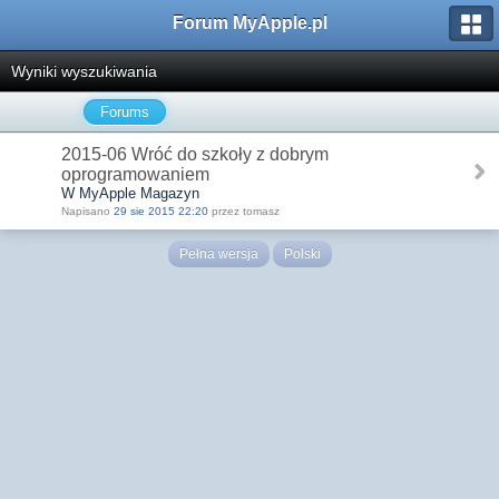
Forum MyApple.pl
Wyniki wyszukiwania
Forums
2015-06 Wróć do szkoły z dobrym
oprogramowaniem
W MyApple Magazyn
Napisano
29 sie 2015 22:20
przez tomasz
Pełna wersja
Polski