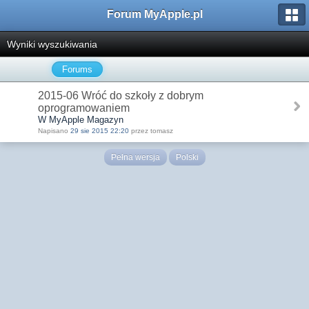
Forum MyApple.pl
Wyniki wyszukiwania
Forums
2015-06 Wróć do szkoły z dobrym
oprogramowaniem
W MyApple Magazyn
Napisano
29 sie 2015 22:20
przez tomasz
Pełna wersja
Polski