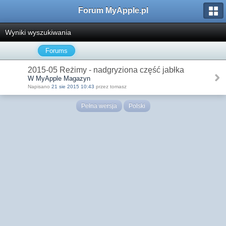
Forum MyApple.pl
Wyniki wyszukiwania
Forums
2015-05 Reżimy - nadgryziona część jabłka
W MyApple Magazyn
Napisano
21 sie 2015 10:43
przez tomasz
Pełna wersja
Polski