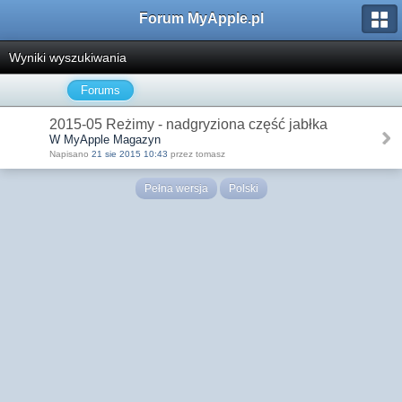
Forum MyApple.pl
Wyniki wyszukiwania
Forums
2015-05 Reżimy - nadgryziona część jabłka
W MyApple Magazyn
Napisano
21 sie 2015 10:43
przez tomasz
Pełna wersja
Polski