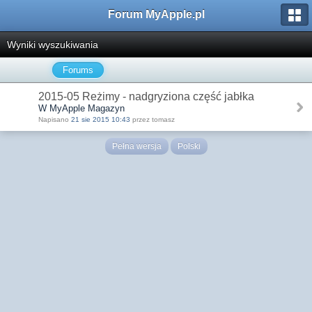
Forum MyApple.pl
Wyniki wyszukiwania
Forums
2015-05 Reżimy - nadgryziona część jabłka
W MyApple Magazyn
Napisano
21 sie 2015 10:43
przez tomasz
Pełna wersja
Polski