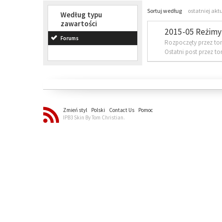
Sortuj według
ostatniej akt
Według typu
zawartości
2015-05 Reżimy 
Forums
Rozpoczęty przez to
Ostatni post przez t
Zmień styl
Polski
Contact Us
Pomoc
IPB3 Skin By Tom Christian.