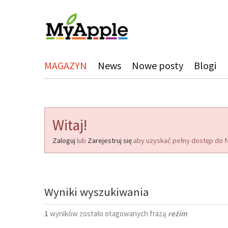
MAGAZYN
News
Nowe posty
Blogi
Witaj!
Zaloguj
lub
Zarejestruj się
aby uzyskać pełny dostęp do f
Wyniki wyszukiwania
1
wyników zostało otagowanych frazą
reżim