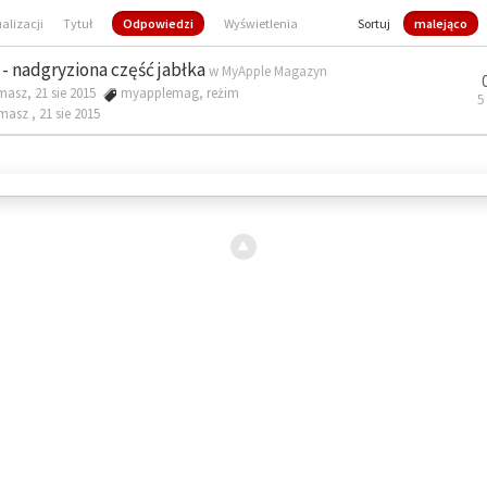
ualizacji
Tytuł
Odpowiedzi
Wyświetlenia
Sortuj
malejąco
- nadgryziona część jabłka
w
MyApple Magazyn
masz, 21 sie 2015
myapplemag
,
reżim
5
omasz ,
21 sie 2015