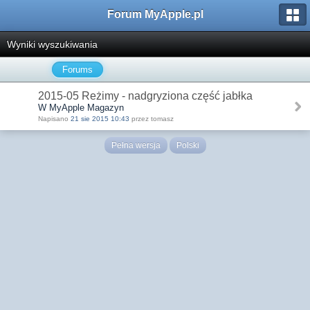
Forum MyApple.pl
Wyniki wyszukiwania
Forums
2015-05 Reżimy - nadgryziona część jabłka
W MyApple Magazyn
Napisano
21 sie 2015 10:43
przez tomasz
Pełna wersja
Polski