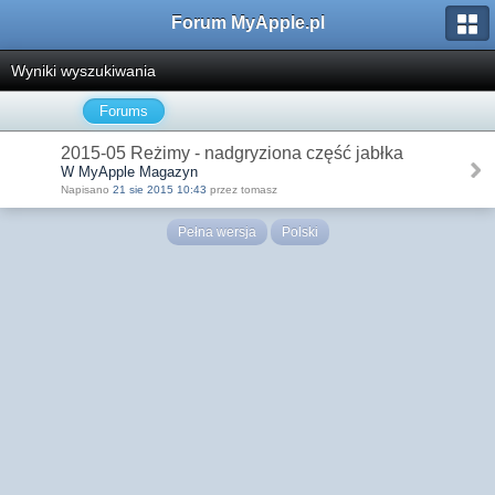
Forum MyApple.pl
Wyniki wyszukiwania
Forums
2015-05 Reżimy - nadgryziona część jabłka
W MyApple Magazyn
Napisano
21 sie 2015 10:43
przez tomasz
Pełna wersja
Polski