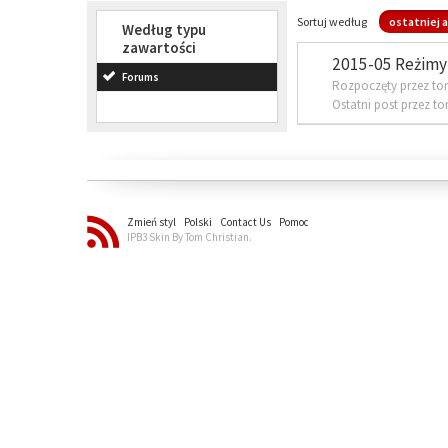
Sortuj według
ostatniej a
Według typu
zawartości
2015-05 Reżimy 
Forums
Rozpoczęty przez to
Ostatni post przez t
Zmień styl
Polski
Contact Us
Pomoc
IPB3 Skin By Tom Christian.