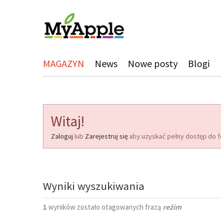
MAGAZYN
News
Nowe posty
Blogi
Witaj!
Zaloguj
lub
Zarejestruj się
aby uzyskać pełny dostęp do f
Wyniki wyszukiwania
1
wyników zostało otagowanych frazą
reżim