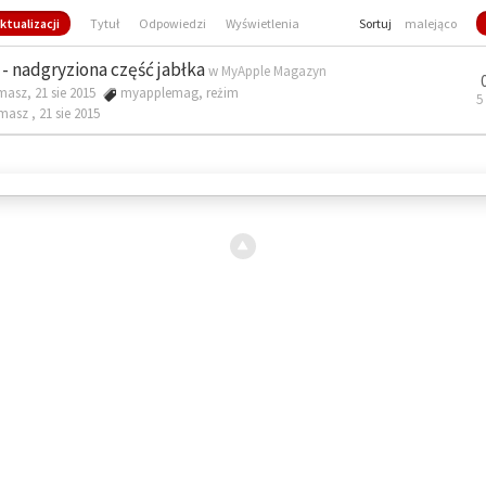
ktualizacji
Tytuł
Odpowiedzi
Wyświetlenia
Sortuj
malejąco
- nadgryziona część jabłka
w
MyApple Magazyn
masz, 21 sie 2015
myapplemag
,
reżim
5
omasz ,
21 sie 2015