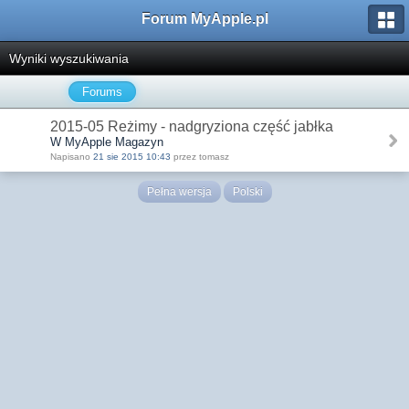
Forum MyApple.pl
Wyniki wyszukiwania
Forums
2015-05 Reżimy - nadgryziona część jabłka
W MyApple Magazyn
Napisano
21 sie 2015 10:43
przez tomasz
Pełna wersja
Polski