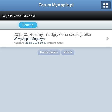
Forum MyApple.pl
Wyniki wyszukiwania
Forums
2015-05 Reżimy - nadgryziona część jabłka
W MyApple Magazyn
Napisano
21 sie 2015 10:43
przez tomasz
Pełna wersja
Polski