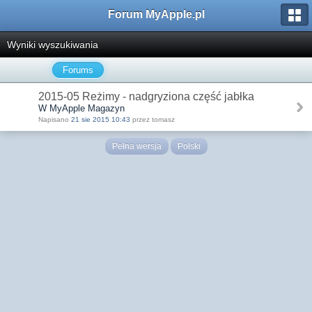
Forum MyApple.pl
Wyniki wyszukiwania
Forums
2015-05 Reżimy - nadgryziona część jabłka
W MyApple Magazyn
Napisano
21 sie 2015 10:43
przez tomasz
Pełna wersja
Polski