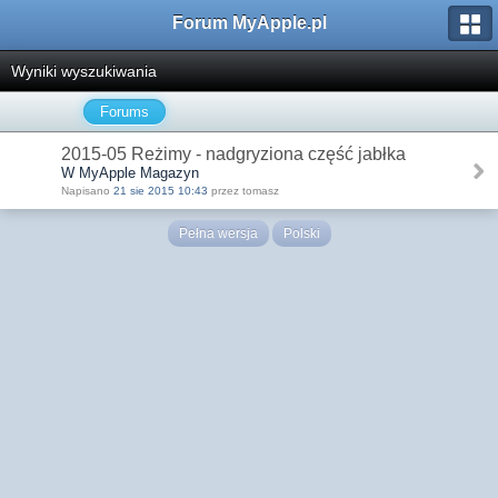
Forum MyApple.pl
Wyniki wyszukiwania
Forums
2015-05 Reżimy - nadgryziona część jabłka
W MyApple Magazyn
Napisano
21 sie 2015 10:43
przez tomasz
Pełna wersja
Polski