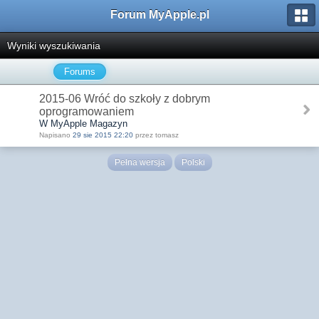
Forum MyApple.pl
Wyniki wyszukiwania
Forums
2015-06 Wróć do szkoły z dobrym
oprogramowaniem
W MyApple Magazyn
Napisano
29 sie 2015 22:20
przez tomasz
Pełna wersja
Polski