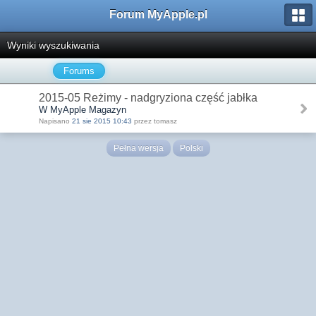
Forum MyApple.pl
Wyniki wyszukiwania
Forums
2015-05 Reżimy - nadgryziona część jabłka
W MyApple Magazyn
Napisano
21 sie 2015 10:43
przez tomasz
Pełna wersja
Polski