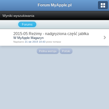
Forum MyApple.pl
Wyniki wyszukiwania
Forums
2015-05 Reżimy - nadgryziona część jabłka
W MyApple Magazyn
Napisano
21 sie 2015 10:43
przez tomasz
Pełna wersja
Polski