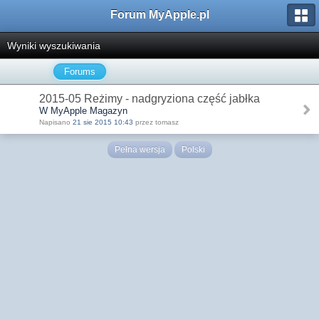
Forum MyApple.pl
Wyniki wyszukiwania
Forums
2015-05 Reżimy - nadgryziona część jabłka
W MyApple Magazyn
Napisano
21 sie 2015 10:43
przez tomasz
Pełna wersja
Polski