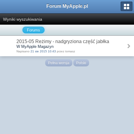
Forum MyApple.pl
Wyniki wyszukiwania
Forums
2015-05 Reżimy - nadgryziona część jabłka
W MyApple Magazyn
Napisano
21 sie 2015 10:43
przez tomasz
Pełna wersja
Polski