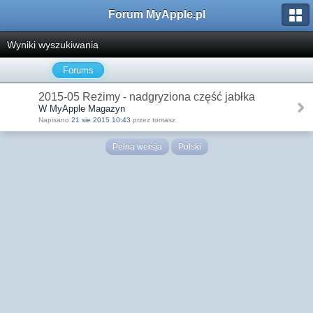
Forum MyApple.pl
Wyniki wyszukiwania
Forums
2015-05 Reżimy - nadgryziona część jabłka
W MyApple Magazyn
Napisano
21 sie 2015 10:43
przez tomasz
Pełna wersja
Polski