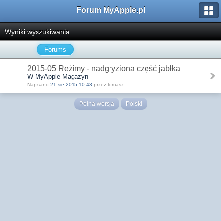
Forum MyApple.pl
Wyniki wyszukiwania
Forums
2015-05 Reżimy - nadgryziona część jabłka
W MyApple Magazyn
Napisano
21 sie 2015 10:43
przez tomasz
Pełna wersja
Polski