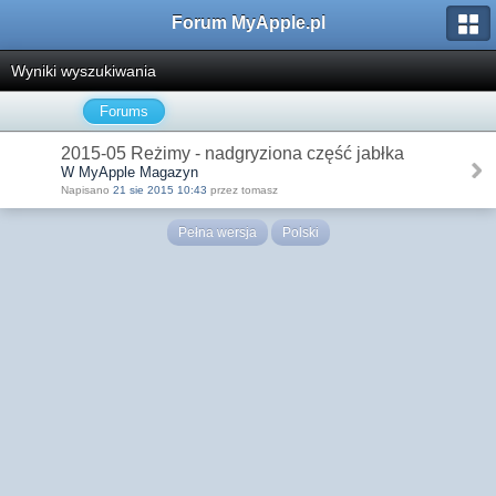
Forum MyApple.pl
Wyniki wyszukiwania
Forums
2015-05 Reżimy - nadgryziona część jabłka
W MyApple Magazyn
Napisano
21 sie 2015 10:43
przez tomasz
Pełna wersja
Polski