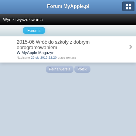
Forum MyApple.pl
Wyniki wyszukiwania
Forums
2015-06 Wróć do szkoły z dobrym
oprogramowaniem
W MyApple Magazyn
Napisano
29 sie 2015 22:20
przez tomasz
Pełna wersja
Polski