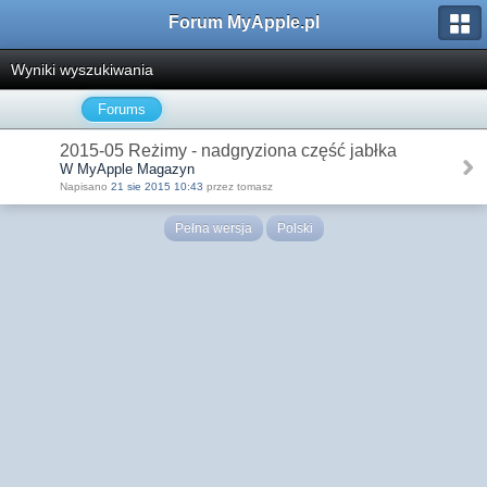
Forum MyApple.pl
Wyniki wyszukiwania
Forums
2015-05 Reżimy - nadgryziona część jabłka
W MyApple Magazyn
Napisano
21 sie 2015 10:43
przez tomasz
Pełna wersja
Polski