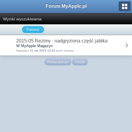
Forum MyApple.pl
Wyniki wyszukiwania
Forums
2015-05 Reżimy - nadgryziona część jabłka
W MyApple Magazyn
Napisano
21 sie 2015 10:43
przez tomasz
Pełna wersja
Polski