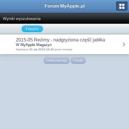
Forum MyApple.pl
Wyniki wyszukiwania
Forums
2015-05 Reżimy - nadgryziona część jabłka
W MyApple Magazyn
Napisano
21 sie 2015 10:43
przez tomasz
Pełna wersja
Polski