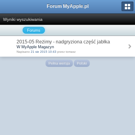
Forum MyApple.pl
Wyniki wyszukiwania
Forums
2015-05 Reżimy - nadgryziona część jabłka
W MyApple Magazyn
Napisano
21 sie 2015 10:43
przez tomasz
Pełna wersja
Polski