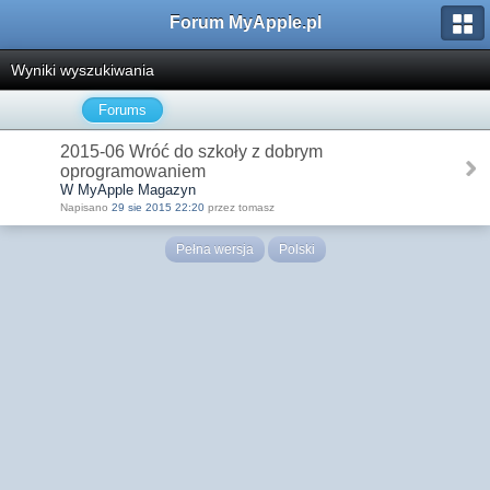
Forum MyApple.pl
Wyniki wyszukiwania
Forums
2015-06 Wróć do szkoły z dobrym
oprogramowaniem
W MyApple Magazyn
Napisano
29 sie 2015 22:20
przez tomasz
Pełna wersja
Polski