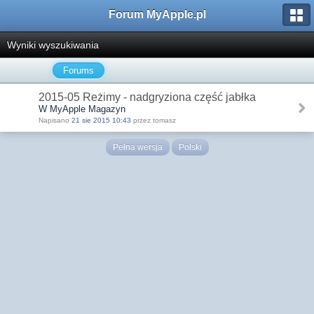
Forum MyApple.pl
Wyniki wyszukiwania
Forums
2015-05 Reżimy - nadgryziona część jabłka
W MyApple Magazyn
Napisano
21 sie 2015 10:43
przez tomasz
Pełna wersja
Polski