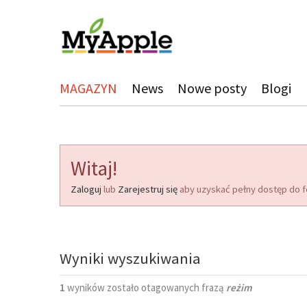
MAGAZYN
News
Nowe posty
Blogi
Witaj!
Zaloguj
lub
Zarejestruj się
aby uzyskać pełny dostęp do f
Wyniki wyszukiwania
1
wyników zostało otagowanych frazą
reżim