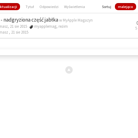
ktualizacji
Tytuł
Odpowiedzi
Wyświetlenia
Sortuj
malejąco
- nadgryziona część jabłka
w
MyApple Magazyn
masz, 21 sie 2015
myapplemag
,
reżim
5
omasz ,
21 sie 2015