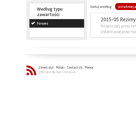
Sortuj według
ostatniej a
Według typu
zawartości
2015-05 Reżimy 
Forums
Rozpoczęty przez to
Ostatni post przez t
Zmień styl
Polski
Contact Us
Pomoc
IPB3 Skin By Tom Christian.