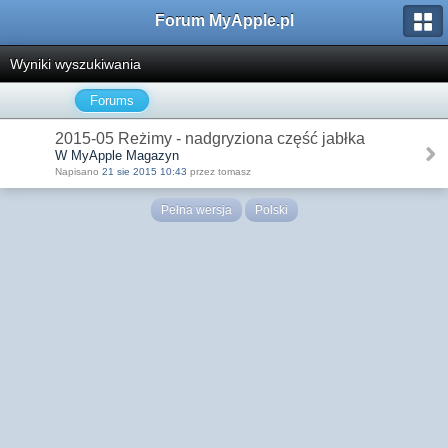
Forum MyApple.pl
Wyniki wyszukiwania
Forums
2015-05 Reżimy - nadgryziona część jabłka
W MyApple Magazyn
Napisano
21 sie 2015 10:43
przez tomasz
Pełna wersja
Polski