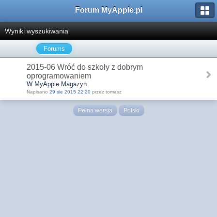
Forum MyApple.pl
Wyniki wyszukiwania
Forums
2015-06 Wróć do szkoły z dobrym
oprogramowaniem
W MyApple Magazyn
Napisano
29 sie 2015 22:20
przez tomasz
Pełna wersja
Polski