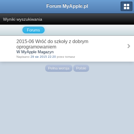
Forum MyApple.pl
Wyniki wyszukiwania
Forums
2015-06 Wróć do szkoły z dobrym
oprogramowaniem
W MyApple Magazyn
Napisano
29 sie 2015 22:20
przez tomasz
Pełna wersja
Polski