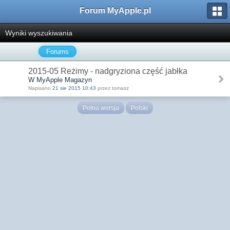
Forum MyApple.pl
Wyniki wyszukiwania
Forums
2015-05 Reżimy - nadgryziona część jabłka
W MyApple Magazyn
Napisano
21 sie 2015 10:43
przez tomasz
Pełna wersja
Polski