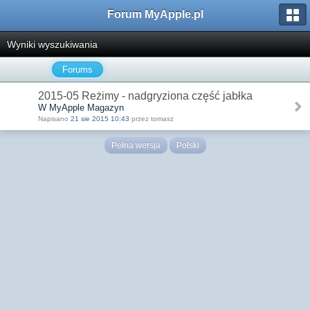
Forum MyApple.pl
Wyniki wyszukiwania
Forums
2015-05 Reżimy - nadgryziona część jabłka
W MyApple Magazyn
Napisano
21 sie 2015 10:43
przez tomasz
Pełna wersja
Polski