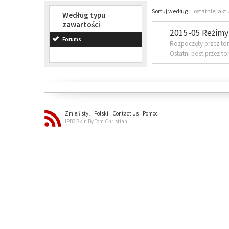
Sortuj według
ostatniej akt
Według typu
zawartości
2015-05 Reżimy 
Forums
Rozpoczęty przez to
Ostatni post przez t
Zmień styl
Polski
Contact Us
Pomoc
IPB3 Skin By Tom Christian.