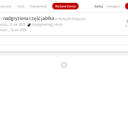
ualizacji
Tytuł
Odpowiedzi
Wyświetlenia
Sortuj
malejąco
- nadgryziona część jabłka
w
MyApple Magazyn
masz, 21 sie 2015
myapplemag
,
reżim
5
omasz ,
21 sie 2015