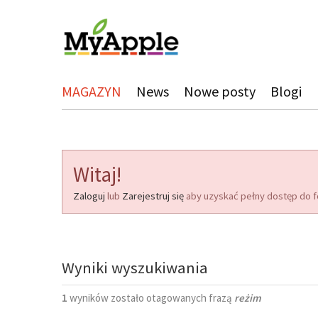
MAGAZYN
News
Nowe posty
Blogi
Witaj!
Zaloguj
lub
Zarejestruj się
aby uzyskać pełny dostęp do f
Wyniki wyszukiwania
1
wyników zostało otagowanych frazą
reżim