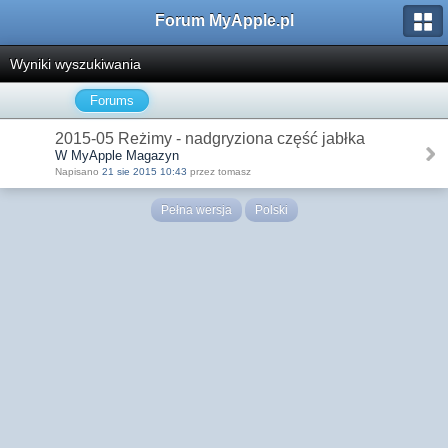
Forum MyApple.pl
Wyniki wyszukiwania
Forums
2015-05 Reżimy - nadgryziona część jabłka
W MyApple Magazyn
Napisano
21 sie 2015 10:43
przez tomasz
Pełna wersja
Polski