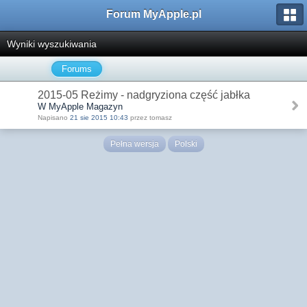
Forum MyApple.pl
Wyniki wyszukiwania
Forums
2015-05 Reżimy - nadgryziona część jabłka
W MyApple Magazyn
Napisano
21 sie 2015 10:43
przez tomasz
Pełna wersja
Polski