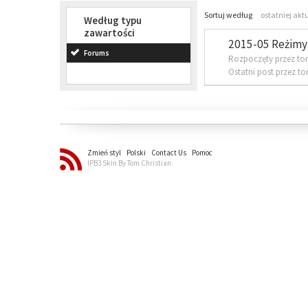
Sortuj według
ostatniej akt
Według typu
zawartości
2015-05 Reżimy 
Forums
Rozpoczęty przez to
Ostatni post przez t
Zmień styl
Polski
Contact Us
Pomoc
IPB3 Skin By Tom Christian.