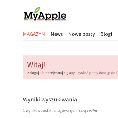
MAGAZYN
News
Nowe posty
Blogi
Witaj!
Zaloguj
lub
Zarejestruj się
aby uzyskać pełny dostęp do f
Wyniki wyszukiwania
1
wyników zostało otagowanych frazą
reżim