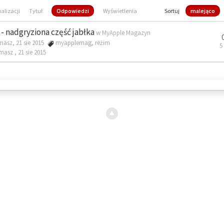
ualizacji
Tytuł
Odpowiedzi
Wyświetlenia
Sortuj
malejąco
- nadgryziona część jabłka
w
MyApple Magazyn
masz, 21 sie 2015
myapplemag
,
reżim
5
omasz ,
21 sie 2015