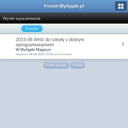
Forum MyApple.pl
Wyniki wyszukiwania
Forums
2015-06 Wróć do szkoły z dobrym
oprogramowaniem
W MyApple Magazyn
Napisano
29 sie 2015 22:20
przez tomasz
Pełna wersja
Polski